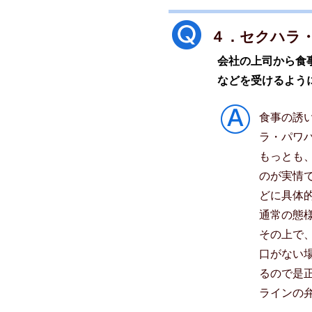
４．セクハラ
会社の上司から食
などを受けるよう
食事の誘
ラ・パワ
もっとも
のが実情
どに具体
通常の態
その上で
口がない
るので是
ラインの